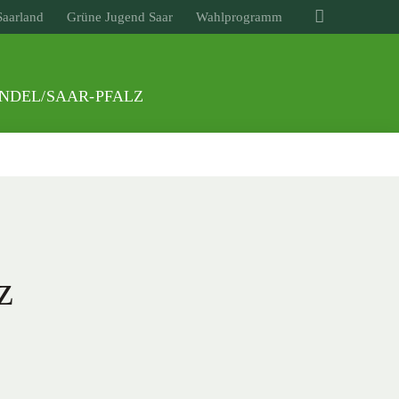
Saarland
Grüne Jugend Saar
Wahlprogramm
ENDEL/SAAR-PFALZ
z