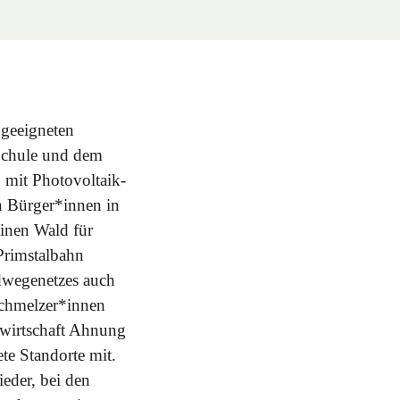
 geeigneten
 Schule und dem
 mit Photovoltaik-
n Bürger*innen in
einen Wald für
Primstalbahn
dwegenetzes auch
 Schmelzer*innen
dwirtschaft Ahnung
te Standorte mit.
eder, bei den