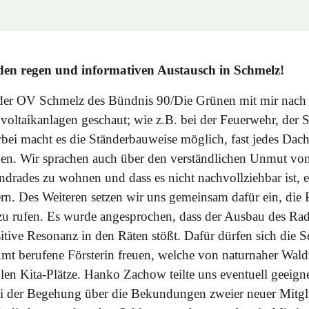
den regen und informativen Austausch in Schmelz!
 der OV Schmelz des Bündnis 90/Die Grünen mit mir nach
voltaikanlagen geschaut; wie z.B. bei der Feuerwehr, der
rbei macht es die Ständerbauweise möglich, fast jedes Dach
en. Wir sprachen auch über den verständlichen Unmut vo
ndrades zu wohnen und dass es nicht nachvollziehbar ist, 
rn. Des Weiteren setzen wir uns gemeinsam dafür ein, die 
zu rufen. Es wurde angesprochen, dass der Ausbau des Ra
sitive Resonanz in den Räten stößt. Dafür dürfen sich die
 Amt berufene Försterin freuen, welche von naturnaher Wal
en Kita-Plätze. Hanko Zachow teilte uns eventuell geeigne
ei der Begehung über die Bekundungen zweier neuer Mitgli